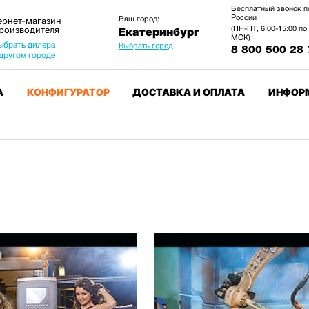
Бесплатный звонок п
России
Ваш город:
ернет-магазин
производителя
(ПН-ПТ, 6:00-15:00 по
Екатеринбург
МСК)
ыбрать дилера
Выбрать город
8 800 500 28 
 другом городе
А
КОНФИГУРАТОР
ДОСТАВКА И ОПЛАТА
ИНФОР