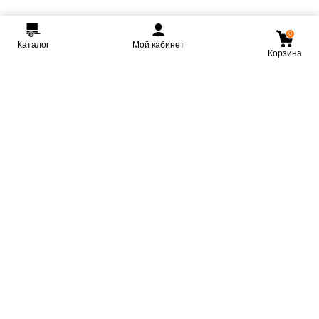
0
Каталог
Мой кабинет
Корзина
Мы ВКонтакте
Мы на Youtube
Мы в Telegram
КРМЗ
Крепкие прицепы