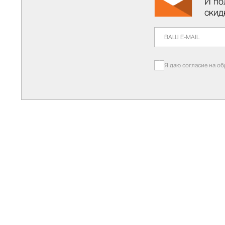
И по
скид
Я даю согласие на о