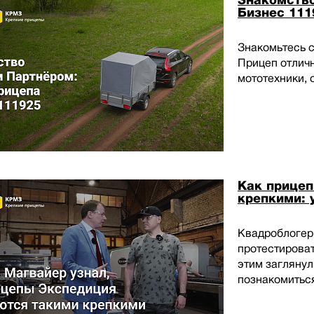
Знакомство
Бизнес 111
Знакомьтесь с
Прицеп отличн
мототехники, 
Как прице
крепкими: 
Квадроблогер
протестироват
этим загляну
познакомитьс