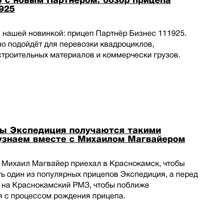
 с новым Партнёром: обзор прицепа
925
 нашей новинкой: прицеп Партнёр Бизнес 111925.
о подойдёт для перевозки квадроциклов,
строительных материалов и коммерчески грузов.
пы Экспедиция получаются такими
узнаем вместе с Михаилом Магвайером
 Михаил Магвайер приехал в Краснокамск, чтобы
ь один из популярных прицепов Экспедиция, а перед
л на Краснокамский РМЗ, чтобы поближе
я с процессом рождения прицепа.