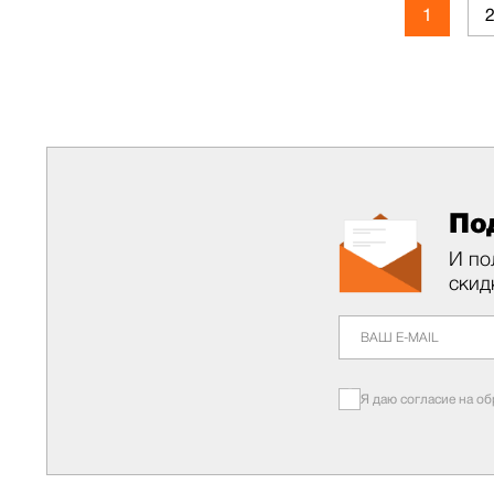
1
По
И по
скид
Я даю согласие на о