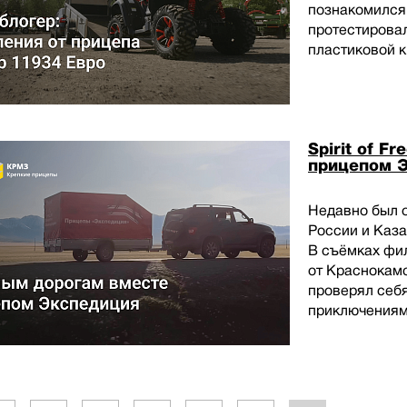
познакомился 
протестировал
пластиковой 
Spirit of F
прицепом 
Недавно был 
России и Каза
В съёмках фи
от Краснокамс
проверял себ
приключениям