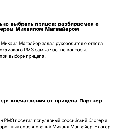
ьно выбрать прицеп: разбираемся с
гером Михаилом Магвайером
 Михаил Магвайер задал руководителю отдела
окамского РМЗ самые частые вопросы,
при выборе прицепа.
ер: впечатления от прицепа Партнер
й РМЗ посетил популярный российский блогер и
дорожных соревнований Михаил Магвайер. Блогер