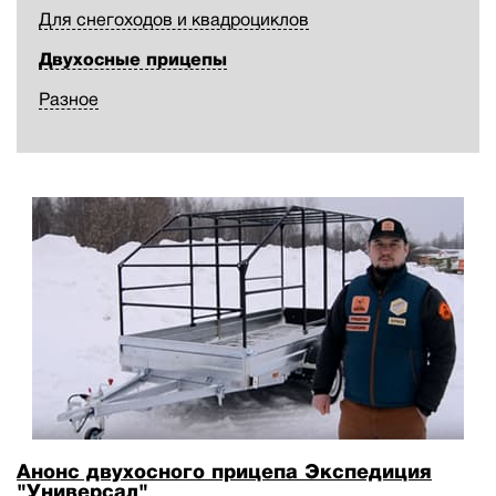
Для снегоходов и квадроциклов
Двухосные прицепы
Разное
Анонс двухосного прицепа Экспедиция
"Универсал"