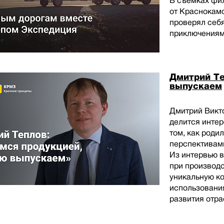
В съёмках фи
от Краснокамс
проверял себ
приключениям
Дмитрий Те
выпускаем
Дмитрий Викт
делится интер
том, как роди
перспективам
Из интервью в
при производ
уникальную к
использования
развития отра