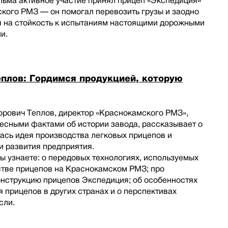
льма активное участие принял прицеп «Экспедиция»
кого РМЗ — он помогал перевозить грузы и заодно
я на стойкость к испытаниям настоящими дорожными
и.
плов: Гордимся продукцией, которую
орович Теплов, директор «Краснокамского РМЗ»,
есными фактами об истории завода, рассказывает о
лась идея производства легковых прицепов и
и развития предприятия.
ы узнаете: о передовых технологиях, используемых
стве прицепов на Краснокамском РМЗ; про
онструкцию прицепов Экспедиция; об особенностях
 прицепов в других странах и о перспективах
сли.