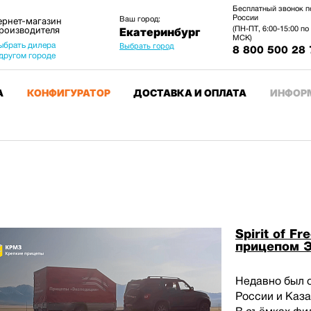
Бесплатный звонок п
России
Ваш город:
ернет-магазин
производителя
(ПН-ПТ, 6:00-15:00 по
Екатеринбург
МСК)
ыбрать дилера
Выбрать город
8 800 500 28 
 другом городе
А
КОНФИГУРАТОР
ДОСТАВКА И ОПЛАТА
ИНФОР
Spirit of F
прицепом 
Недавно был 
России и Каза