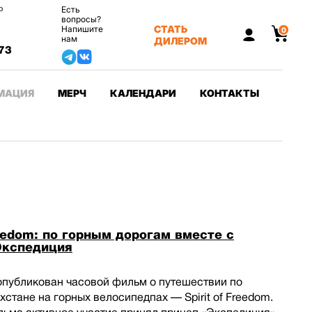
о
Есть
вопросы?
СТАТЬ
Напишите
0
нам
ДИЛЕРОМ
73
МАЦИЯ
МЕРЧ
КАЛЕНДАРИ
КОНТАКТЫ
reedom: по горным дорогам вместе с
Экспедиция
опубликован часовой фильм о путешествии по
хстане на горных велосипедпах — Spirit of Freedom.