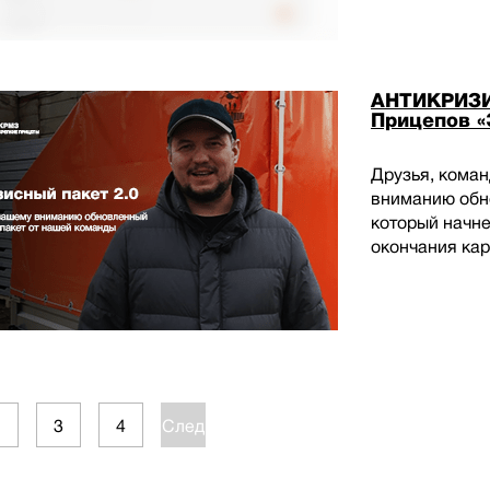
АНТИКРИЗИ
Прицепов «
Друзья, кома
вниманию обно
который начне
окончания кар
2
3
4
След.