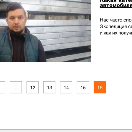
Какая кате
автомобиля
Нас часто сп
Экспедиция сп
и как их получ
1
...
12
13
14
15
16