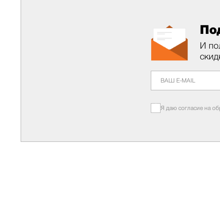
По
И по
скид
Я даю согласие на о