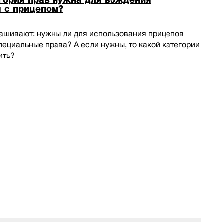
гория прав нужна для вождения
 с прицепом?
рашивают: нужны ли для использования прицепов
ециальные права? А если нужны, то какой категории
ить?