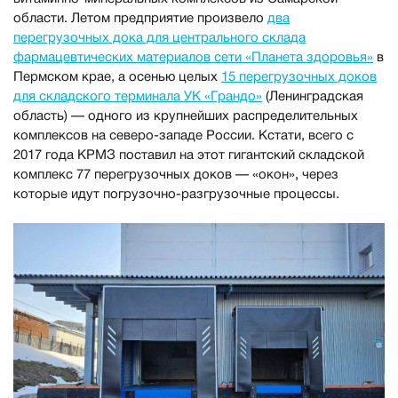
области. Летом предприятие произвело
два
перегрузочных дока для центрального склада
фармацевтических материалов сети «Планета здоровья»
в
Пермском крае, а осенью целых
15 перегрузочных доков
для складского терминала УК «Грандо»
(Ленинградская
область) — одного из крупнейших распределительных
комплексов на северо-западе России. Кстати, всего с
2017 года КРМЗ поставил на этот гигантский складской
комплекс 77 перегрузочных доков — «окон», через
которые идут погрузочно-разгрузочные процессы.