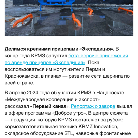
Делимся крепкими прицепами «Экспедиция».
В
конце года КРМЗ запустил
бета-версию приложения
по аренде прицепов «Экспедиция»
. Пока
воспользоваться им могут жители Перми и
Краснокамска, в планах — развитие сети шеринга по
всей стране.
В апреле 2024 года об участии КРМЗ в Нацпроекте
«Международная кооперация и экспорт»
рассказал
«Первый канал»
.
Репортаж о заводе
вышел
в эфире программы «Доброе утро». В центре сюжета
— продукция, которую КРМЗ поставляет за рубеж:
кормозаготовительная техника KRMZ Innovation,
складское оборудование STL, навесные фронтальные