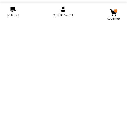
0
Каталог
Мой кабинет
Корзина
Мы ВКонтакте
Мы на Youtube
Мы в Telegram
КРМЗ
Крепкие прицепы