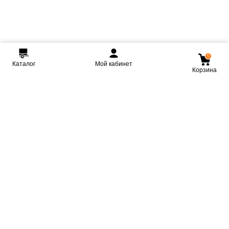
0
Каталог
Мой кабинет
Корзина
Мы ВКонтакте
Мы на Youtube
Мы в Telegram
КРМЗ
Крепкие прицепы