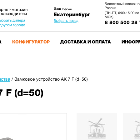
Бесплатный звонок п
России
Ваш город:
ернет-магазин
производителя
(ПН-ПТ, 6:00-15:00 по
Екатеринбург
МСК)
ыбрать дилера
Выбрать город
8 800 500 28 
 другом городе
А
КОНФИГУРАТОР
ДОСТАВКА И ОПЛАТА
ИНФОР
йства
/
Замковое устройство АК 7 F (d=50)
 F (d=50)