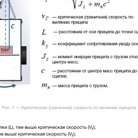
Рис. 1 — Критическая (граничная) скорость по вилянию прицепа
ки (L), тем выше критическая скорость (V
);
r
ем выше критическая скорость (V
);
r