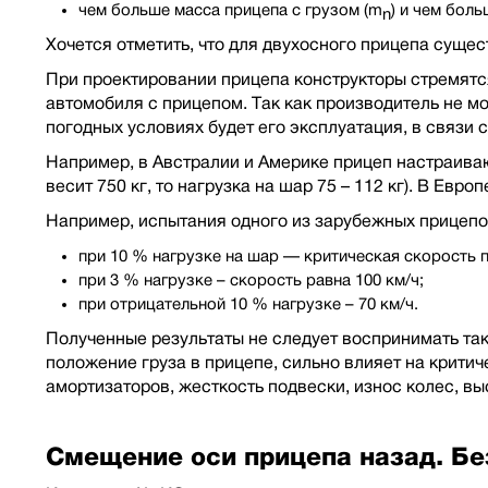
чем больше масса прицепа с грузом (m
) и чем боль
n
Хочется отметить, что для двухосного прицепа суще
При проектировании прицепа конструкторы стремятс
автомобиля с прицепом. Так как производитель не мо
погодных условиях будет его эксплуатация, в связи 
Например, в Австралии и Америке прицеп настраивают
весит 750 кг, то нагрузка на шар 75 – 112 кг). В Евро
Например, испытания одного из зарубежных прицепо
при 10 % нагрузке на шар — критическая скорость п
при 3 % нагрузке – скорость равна 100 км/ч;
при отрицательной 10 % нагрузке – 70 км/ч.
Полученные результаты не следует воспринимать так
положение груза в прицепе, сильно влияет на критич
амортизаторов, жесткость подвески, износ колес, в
Смещение оси прицепа назад. Бе