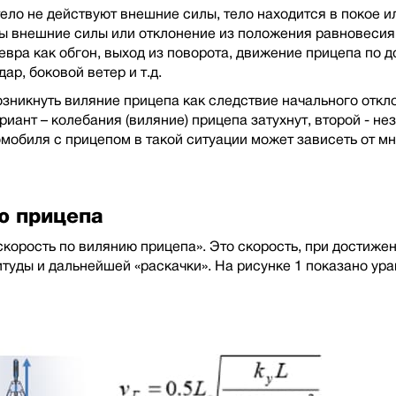
тело не действуют внешние силы, тело находится в покое 
мы внешние силы или отклонение из положения равновесия
ра как обгон, выход из поворота, движение прицепа по д
ар, боковой ветер и т.д.
зникнуть виляние прицепа как следствие начального откл
иант – колебания (виляние) прицепа затухнут, второй - не
мобиля с прицепом в такой ситуации может зависеть от м
ю прицепа
скорость по вилянию прицепа». Это скорость, при достиж
уды и дальнейшей «раскачки». На рисунке 1 показано урав