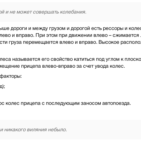
ой и не может совершать колебания.
 выше дороги и между грузом и дорогой есть рессоры и ко
лево и вправо. При этом при движении влево – сжимается
сти груза перемещается влево и вправо. Высокое располо
олеса называется его свойство катиться под углом к плос
мещение прицепа влево-вправо за счет увода колес.
 факторы:
д);
ос колес прицепа с последующим заносом автопоезда.
 и никакого виляния небыло.