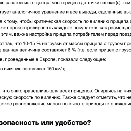
ше расстояние от центра масс прицепа до точки сцепки (c), те
ствует аналогичное уравнение и все выводы, сделанные вы
я к тому, чтобы критическая скорость по вилянию прицеп
жет проконтролировать каждого покупателя как размещаетс
с этим, важна настройка прицепа потребителем перед поез
 так, что 10-15 % нагрузки от массы прицепа с грузом при
пе данная величина составляет 6 % (т.е. если прицеп с грузо
в, проведенные в Европе, показали следующее:
о вилянию составляет 160 км/ч;
, что они справедливы для всех прицепов. Опираясь на ни
ескую скорость по вилянию. Также следует отметить, что 
ысокое расположение массы по высоте приводят к снижени
зопасность или удобство?