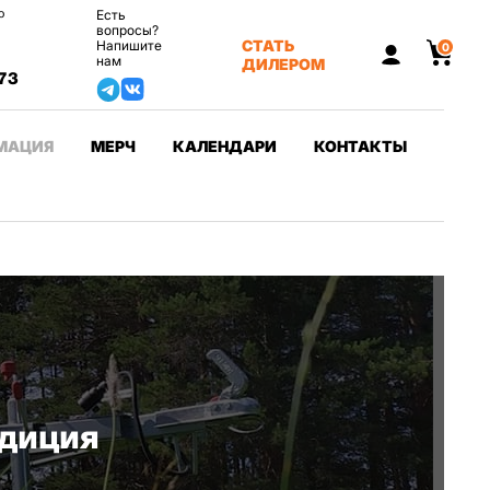
о
Есть
вопросы?
СТАТЬ
Напишите
0
нам
ДИЛЕРОМ
73
МАЦИЯ
МЕРЧ
КАЛЕНДАРИ
КОНТАКТЫ
едиция