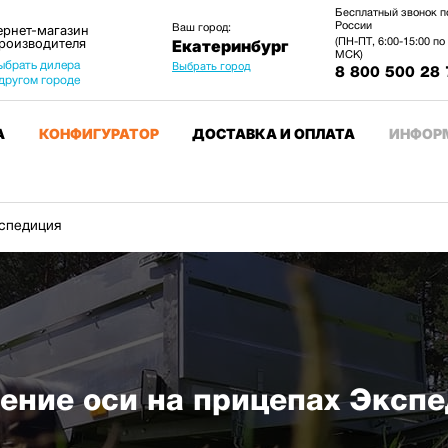
Бесплатный звонок п
России
Ваш город:
ернет-магазин
производителя
(ПН-ПТ, 6:00-15:00 по
Екатеринбург
МСК)
ыбрать дилера
Выбрать город
8 800 500 28 
 другом городе
А
КОНФИГУРАТОР
ДОСТАВКА И ОПЛАТА
ИНФОР
спедиция
ние оси на прицепах Эксп