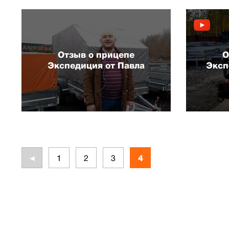
Отзыв о прицепе
О
Экспедиция от Павла
Эксп
◄
1
2
3
4