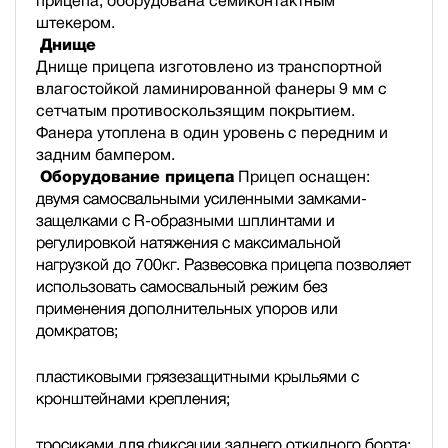
прицепа, оборудована семиконтактным
штекером.
Днище
Днище прицепа изготовлено из транспортной
влагостойкой ламинированной фанеры 9 мм с
сетчатым противоскользящим покрытием.
Фанера утоплена в один уровень с передним и
задним бампером.
Оборудование прицепа
Прицеп оснащен:
двумя самосвальными усиленными замками-
защелками с R-образными шплинтами и
регулировкой натяжения с максимальной
нагрузкой до 700кг. Развесовка прицепа позволяет
использовать самосвальный режим без
применения дополнительных упоров или
домкратов;
пластиковыми грязезащитными крыльями с
кронштейнами крепления;
тросиками для фиксации заднего откидного борта;