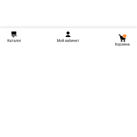
0
Каталог
Мой кабинет
Корзина
Мы ВКонтакте
Мы на Youtube
Мы в Telegram
КРМЗ
Крепкие прицепы