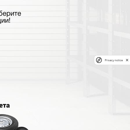
берите
ии!
Privacy notice