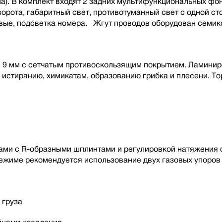
а). В комплект входят 2 задних мультифункциональных фо
орота, габаритный свет, противотуманный свет с одной ст
вые, подсветка номера. Жгут проводов оборудован семик
 9 мм с сетчатым противоскользящим покрытием. Ламинир
к истиранию, химикатам, образованию грибка и плесени. 
и с R-образными шплинтами и регулировкой натяжения с 
жиме рекомендуется использование двух газовых упоров 
 груза