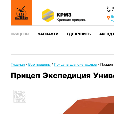
Инт
от 
В
в
ПРИЦЕПЫ
ЗАПЧАСТИ
ГДЕ КУПИТЬ
АРЕНД
Главная
/
Все прицепы
/
Прицепы для снегоходов
/
Прицеп 
Прицеп Экспедиция Униве