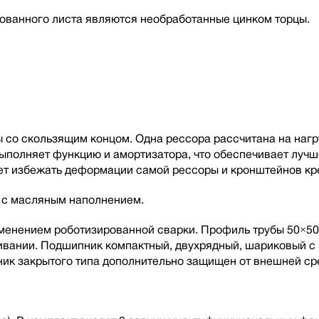
ованного листа являются необработанные цинком торцы.
со скользящим концом. Одна рессора рассчитана на нагру
 выполняет функцию и амортизатора, что обеспечивает луч
т избежать деформации самой рессоры и кронштейнов кре
а с масляным наполнением.
рименением роботизированной сварки. Профиль трубы 50×50
живании. Подшипник компактный, двухрядный, шариковый 
ик закрытого типа дополнительно защищен от внешней ср