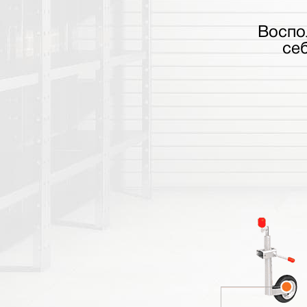
Воспо
се