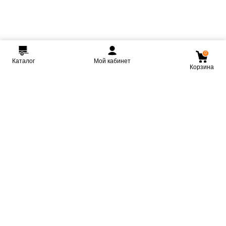
0
Каталог
Мой кабинет
Корзина
Мы ВКонтакте
Мы на Youtube
Мы в Telegram
КРМЗ
Крепкие прицепы