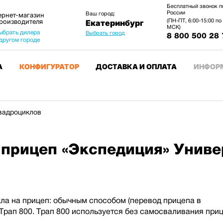
Бесплатный звонок п
России
Ваш город:
ернет-магазин
производителя
(ПН-ПТ, 6:00-15:00 по
Екатеринбург
МСК)
ыбрать дилера
Выбрать город
8 800 500 28 
 другом городе
А
КОНФИГУРАТОР
ДОСТАВКА И ОПЛАТА
ИНФОР
квадроциклов
 прицеп «Экспедиция» Униве
ла на прицеп: обычным способом (перевод прицепа в
рап 800. Трап 800 используется без самосваливания приц