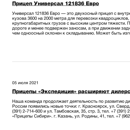
Прицеп Универсал 121836 Евро
Универсал 121836 Евро — это двухосный прицеп с внут
кузова 3600 на 2000 метра для перевозки квадроциклов,
крупногабаритных грузов с высоким центром тяжести. П
дороге и менее подвержен заносам, а при движении за
чем одноосный склонен к складыванию. Может быть изго
05 июля 2021
Прицепы «Экспедиция» расширяют дилерс
Наша команда продолжает деятельность по развитию ди
России появились новые точки: г. Красноярск, ул. Свердл
(391) 2-714-600 и ул. Тамбовская, 35, стр. 3, тел. +7 (391
«Прицепы Сибири». г. Казань, ул. Родины, 41, тел. +7 (962)