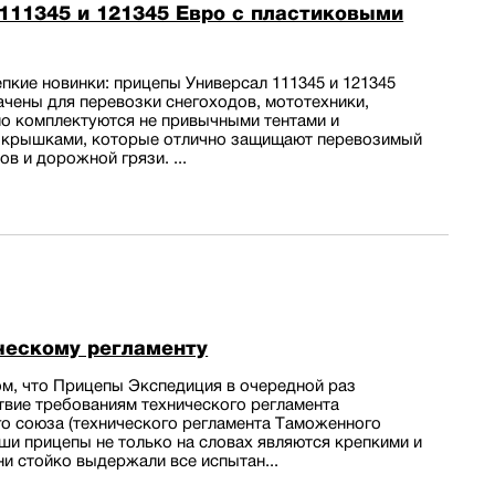
111345 и 121345 Евро с пластиковыми
пкие новинки: прицепы Универсал 111345 и 121345
ачены для перевозки снегоходов, мототехники,
но комплектуются не привычными тентами и
и крышками, которые отлично защищают перевозимый
в и дорожной грязи. ...
ческому регламенту
м, что Прицепы Экспедиция в очередной раз
твие требованиям технического регламента
о союза (технического регламента Таможенного
наши прицепы не только на словах являются крепкими и
ни стойко выдержали все испытан...