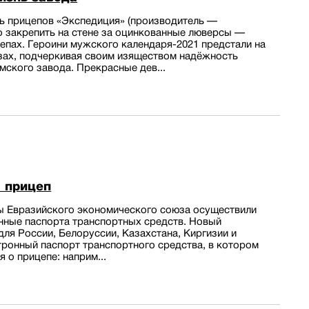
ь прицепов «Экспедиция» (производитель —
 закрепить на стене за оцинкованные люверсы —
цепах. Героини мужского календаря-2021 предстали на
зах, подчеркивая своим изяществом надёжность
мского завода. Прекрасные дев...
 прицеп
ны Евразийского экономического союза осуществили
нные паспорта транспортных средств. Новый
ля России, Белоруссии, Казахстана, Киргизии и
ронный паспорт транспортного средства, в котором
 о прицепе: наприм...