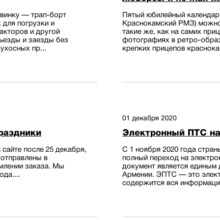
винку — трап-борт
Пятый юбилейный календар
 для погрузки и
Краснокамский РМЗ) можно
акторов и другой
такие же, как на самих при
ъезды и заезды без
фотографиях в ретро-обра
ухосных пр...
крепких прицепов краснока
01 декабря 2020
праздники
Электронный ПТС на
сайте после 25 декабря,
С 1 ноября 2020 года стра
 отправлены в
полный переход на электро
млении заказа. Мы
документ является единым д
да....
Армении. ЭПТС — это элект
содержится вся информация