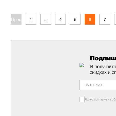
Пред.
1
...
4
5
6
7
Подпиш
И получайте
скидках и с
Я даю согласие на о