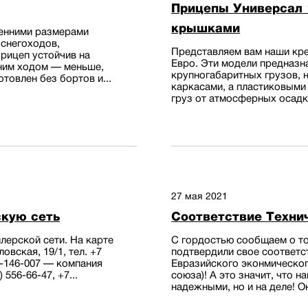
Прицепы Универсал 
крышками
ренними размерами
 снегоходов,
Представляем вам наши кре
рицеп устойчив на
Евро. Эти модели предназн
дним ходом — меньше,
крупногабаритных грузов, 
товлен без бортов и...
каркасами, а пластиковым
груз от атмосферных осадко
27 мая 2021
кую сеть
Соответствие Техни
лерской сети. На карте
С гордостью сообщаем о то
овская, 19/1, тел. +7
подтвердили свое соответс
) 2-146-007 — компания
Евразийского эконмическог
 556-66-47, +7...
союза)! А это значит, что 
надежными, но и на деле! О